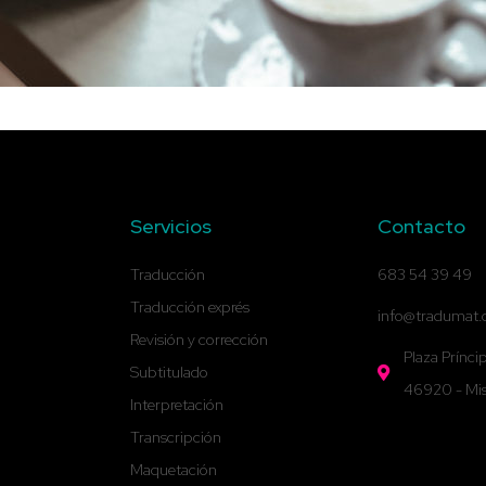
Servicios
Contacto
Traducción
683 54 39 49
Traducción exprés
info@tradumat
Revisión y corrección
Plaza Príncip
Subtitulado
46920 - Misl
Interpretación
Transcripción
Maquetación