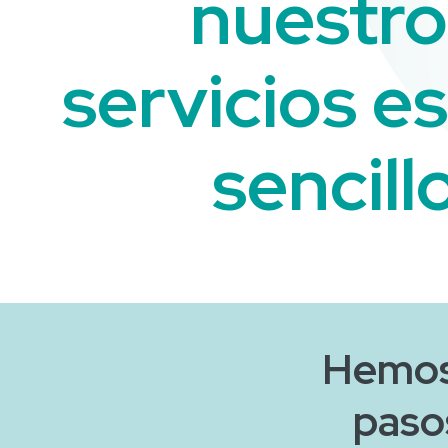
nuestro
servicios e
sencill
Hemos 
paso