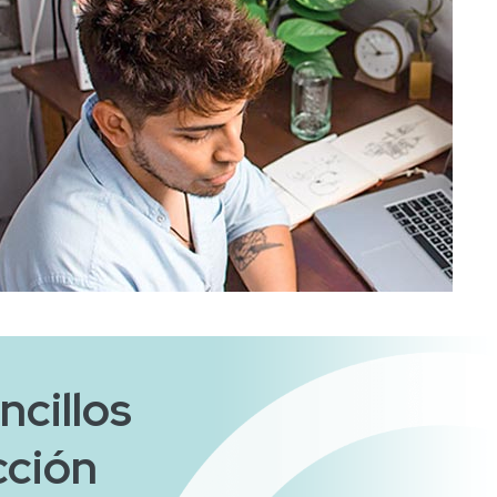
ncillos
cción