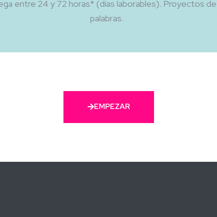
ega entre 24 y 72 horas*
(d
ías
laborables). Pr
oyectos de
palabras.
EMPEZAR