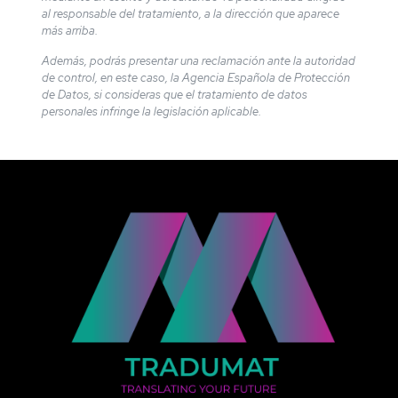
al responsable del tratamiento, a la dirección que aparece
más arriba.
Además, podrás presentar una reclamación ante la autoridad
de control, en este caso, la Agencia Española de Protección
de Datos, si consideras que el tratamiento de datos
personales infringe la legislación aplicable.