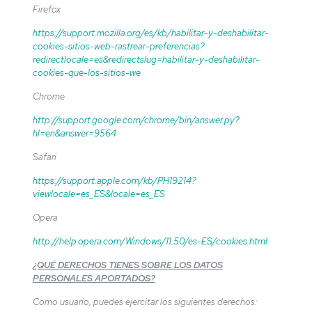
Firefox
https://support.mozilla.org/es/kb/habilitar-y-deshabilitar-
cookies-sitios-web-rastrear-preferencias?
redirectlocale=es&redirectslug=habilitar-y-deshabilitar-
cookies-que-los-sitios-we
Chrome
http://support.google.com/chrome/bin/answer.py?
hl=en&answer=9564
Safari
https://support.apple.com/kb/PH19214?
viewlocale=es_ES&locale=es_ES
Opera
http://help.opera.com/Windows/11.50/es-ES/cookies.html
¿QUÉ DERECHOS TIENES SOBRE LOS DATOS
PERSONALES APORTADOS?
Como usuario, puedes ejercitar los siguientes derechos: