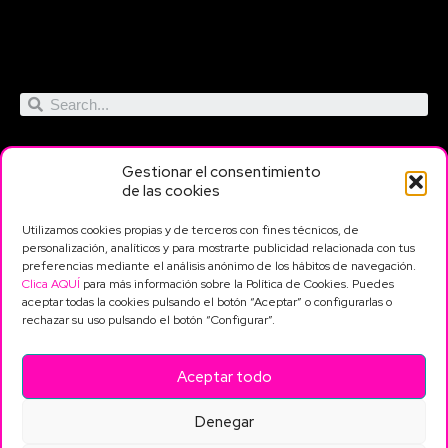
Gestionar el consentimiento
de las cookies
Utilizamos cookies propias y de terceros con fines técnicos, de
Servicios
Contacto
Información
personalización, analíticos y para mostrarte publicidad relacionada con tus
legal
preferencias mediante el análisis anónimo de los hábitos de navegación.
Traducción
683 54 39 49
Clica AQUÍ
para más información sobre la Política de Cookies. Puedes
Política de privacidad
Traducción exprés
aceptar todas la cookies pulsando el botón “Aceptar” o configurarlas o
info@tradumat.com
Revisión y corrección
Política de cookies
rechazar su uso pulsando el botón “Configurar”.
Plaza Príncipe de
Subtitulado
Aviso legal
Asturias, 7 46920 -
Interpretación
Mislata (Valencia)
Transcripción
Aceptar todo
Maquetación
Denegar