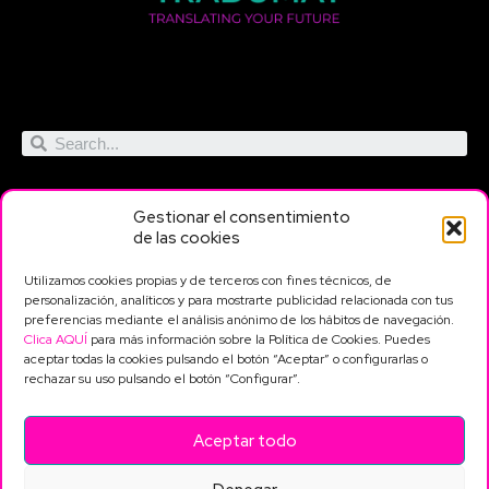
Gestionar el consentimiento
de las cookies
Utilizamos cookies propias y de terceros con fines técnicos, de
Servicios
Contacto
Información
personalización, analíticos y para mostrarte publicidad relacionada con tus
legal
preferencias mediante el análisis anónimo de los hábitos de navegación.
Traducción
683 54 39 49
Clica AQUÍ
para más información sobre la Política de Cookies. Puedes
Política de privacidad
Traducción exprés
aceptar todas la cookies pulsando el botón “Aceptar” o configurarlas o
info@tradumat.com
Revisión y corrección
Política de cookies
rechazar su uso pulsando el botón “Configurar”.
Plaza Príncipe de
Subtitulado
Aviso legal
Asturias, 7 46920 -
Interpretación
Mislata (Valencia)
Transcripción
Aceptar todo
Maquetación