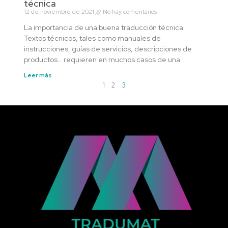
técnica
12 de noviembre de 2021
No hay comentarios
La importancia de una buena traducción técnica
Textos técnicos, tales como manuales de
instrucciones, guías de servicios, descripciones de
productos… requieren en muchos casos de una
Leer más
1
2
3